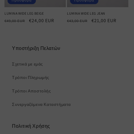
Προσφορά
Προσφορά
LUMINA WIDE LEG BEIGE
LUMINA WIDE LEG JEAN
Κανονική
Τιμή
€24,00 EUR
Κανονική
Τιμή
€21,00 EUR
€49,00 EUR
€43,00 EUR
τιμή
έκπτωσης
τιμή
έκπτωσης
Υποστήριξη Πελατών
Σχετικά με εμάς
Τρόποι Πληρωμής
Τρόποι Αποστολής
Συνεργαζόμενα Καταστήματα
Πολιτική Χρήσης