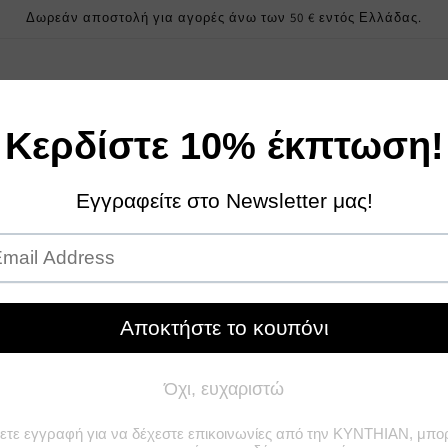
Δωρεάν αποστολή για αγορές άνω των 50 € εντός Ελλάδας.
Sales
Κορίτσι
Αγόρι
Γυναίκα
Επικοινωνία
Σχετικά με εμάς
Ταξινόμηση κατά: