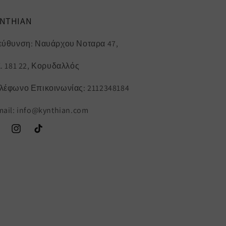
YNTHIAN
εύθυνση: Ναυάρχου Νοταρα 47,
K. 181 22, Κορυδαλλός
λέφωνο Επικοινωνίας: 2112348184
mail: info@kynthian.com
ebook
Instagram
TikTok