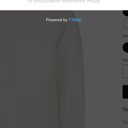
Χρ
Πο
Πε
To