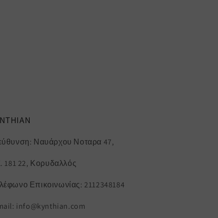
YNTHIAN
εύθυνση: Ναυάρχου Νοταρα 47,
K. 181 22, Κορυδαλλός
λέφωνο Επικοινωνίας: 2112348184
mail: info@kynthian.com