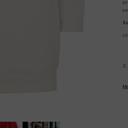
με
κο
Χα
65
Με