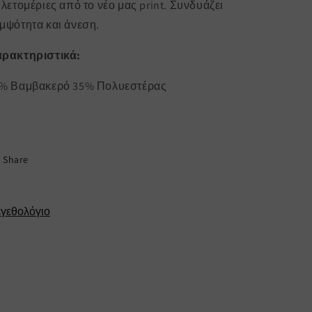
 λετομέριες από το νέο μας print. Συνδυάζει
μψότητα και άνεση.
ρακτηριστικά:
% Βαμβακερό 35% Πολυεστέρας
Share
γεθολόγιο